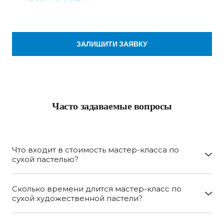
ЗАЛИШИТИ ЗАЯВКУ
Часто задаваемые вопросы
Что входит в стоимость мастер-класса по
сухой пастелью?
В стоимость мастер-класса по иллюстрации пастелью
входят: специальная пастельная бумага размер а4,
Сколько времени длится мастер-класс по
итальянского производства, качественная сухая
сухой художественной пастели?
пастель, специальные растирания и лоскутки для
Мастер-класс длится 2.5 часа.
пастели, закрепители, упаковочный крафтовый пакет.
Если у нас плотное расписание, мы предупреждаем,