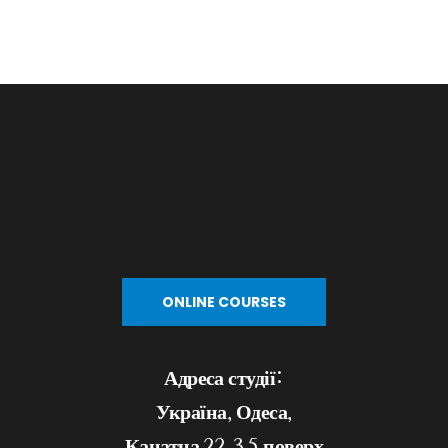
уроки) і попередили нас про це заздалегідь,
ми пропонуємо вам варіанти «відпрацювання
пропусків.
Ви можете відпрацювати ці уроки (годинник курсу) з
іншою групою, паралельно з вашим
основним курсом або ж пройти пропущені уроки на
курсі з новим набором
(за умови наявності вільного місця в групі).
У разі, коли ви просто забули, що у вас за розкладом
урок на курсі і
не приїхали - на жаль, ваше заняття згорає.
Ви можете продовжити ходити на курс з урахуванням
того, що пропуск буде
ONLINE COURSES
вважатися «пройденим».
Адреса студії:
У разі форс-мажору з вашого боку - кожен випадок
розглядається індивідуально.
Україна, Одеса,
Канатна 22. 3,5 поверх