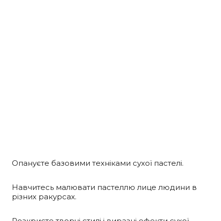
Опануєте базовими техніками сухої пастелі.
Навчитесь малювати пастеллю лице людини в 
різних ракурсах.
Розкриєте творчі стилі і виразні ефекти сухої 